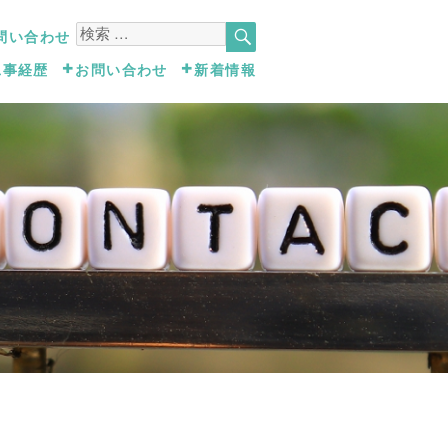
検
検
問い合わせ
索
索
工事経歴
お問い合わせ
新着情報
対
象: